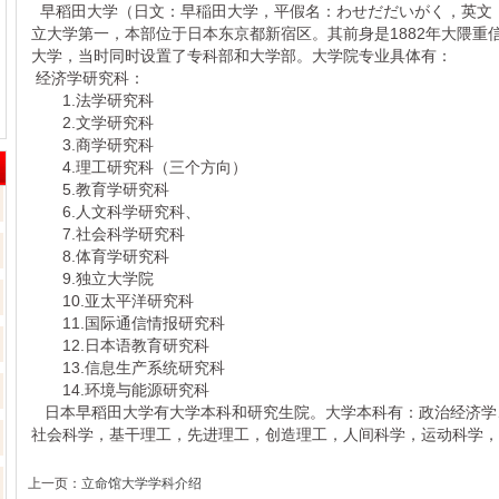
早稻田大学（日文：早稲田大学，平假名：わせだだいがく，英文：Wase
立大学第一，本部位于日本东京都新宿区。其前身是1882年大隈重信
大学，当时同时设置了专科部和大学部。大学院专业具体有：
经济学研究科：
1.法学研究科
2.文学研究科
3.商学研究科
4.理工研究科（三个方向）
5.教育学研究科
6.人文科学研究科、
7.社会科学研究科
8.体育学研究科
9.独立大学院
10.亚太平洋研究科
11.国际通信情报研究科
12.日本语教育研究科
13.信息生产系统研究科
14.环境与能源研究科
日本早稻田大学有大学本科和研究生院。大学本科有：政治经济学
社会科学，基干理工，先进理工，创造理工，人间科学，运动科学，
上一页：
立命馆大学学科介绍