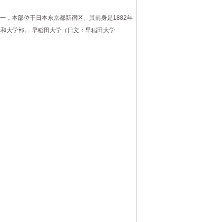
学第一，本部位于日本东京都新宿区。其前身是1882年
部和大学部。 早稻田大学（日文：早稲田大学
06] [热度：
]