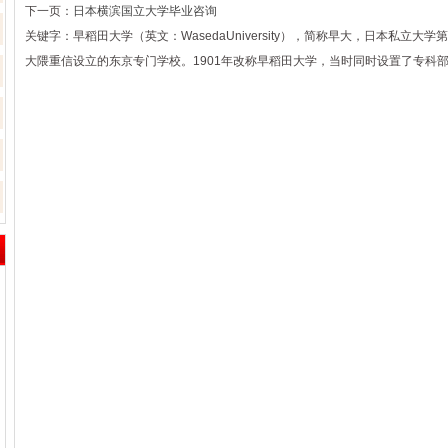
下一页：
日本横滨国立大学毕业咨询
关键字：早稻田大学（英文：WasedaUniversity），简称早大，日本私立大
大隈重信设立的东京专门学校。1901年改称早稻田大学，当时同时设置了专科
[来源：新兴留学教育咨询] [日期：23-02-