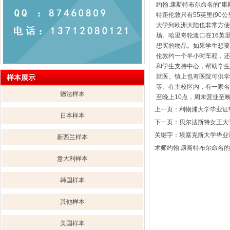
约翰.康斯特布尔命名的“
特距伦敦只有55英里(9
大学到欧洲大陆也非常方便
场。哈里奇轮渡口在16英
想买的物品。如果学生想要
伦敦约一个半小时车程，还有
和学生支持中心，帮助学生
就医。镇上也有医院可供学
样本展示
等。在主校区内，有一家名叫”
德法样本
至晚上10点，周末营业至
上一页：
利物浦大学毕业证
日本样本
下一页：
贝尔法斯特女王大
关键字：埃塞克斯大学毕业
新西兰样本
术师约翰.康斯特布尔命名
意大利样本
韩国样本
其他样本
美国样本