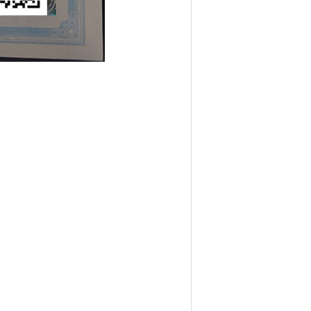
8] [热度：
]